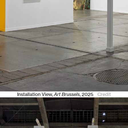
Installation View,
Art Brussels
,
2025
Credit