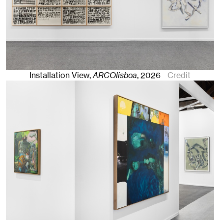
Installation View,
ARCOlisboa
,
2026
Credit