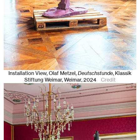
Installation View, Olaf Metzel,
Deutschstunde
, Klassik
Stiftung Weimar
,
Weimar
, 2024
Credit