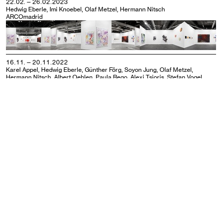
22.02. — 26.02.2023
Hedwig Eberle, Imi Knoebel, Olaf Metzel, Hermann Nitsch
ARCOmadrid
16.11. — 20.11.2022
Karel Appel, Hedwig Eberle, Günther Förg, Soyon Jung, Olaf Metzel,
Hermann Nitsch, Albert Oehlen, Paula Rego, Alexi Tsioris, Stefan Vogel
Art Cologne
26.10. — 30.10.2022
Hedwig Eberle, Georg Fuchssteiner
Drawing Room
15.09. — 18.09.2022
Isa Genzken, Julius Heinemann, Soyon Jung, Barry Le Va, Olaf Metzel
Amtsalon