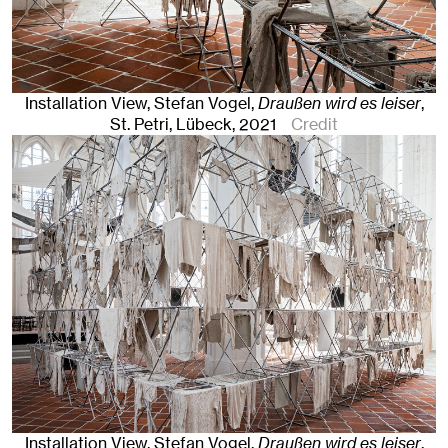
Installation View, Stefan Vogel,
Draußen wird es leiser
,
St. Petri
,
Lübeck
, 2021
Credit
Installation View, Stefan Vogel,
Draußen wird es leiser
,