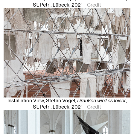
St. Petri
,
Lübeck
, 2021
Credit
Installation View, Stefan Vogel,
Draußen wird es leiser
,
St. Petri
,
Lübeck
, 2021
Credit